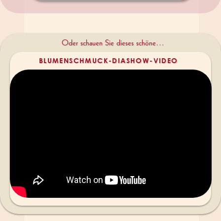
Blumenarrangements an den Außenspiegeln
Sprecher:
„
Patcars empfiehlt für seine US-Klassiker dezente
Blumenarrangements an den Außenspiegeln
.
Obwohl ich finde, dass diese beeindruckenden Fahrzeuge am
besten ohne zusätzlichen Schmuck wirken, da sie selbst bereits
echte Schmuckstücke sind, verleihen die Blumen ihnen einen
festlichen und stilvollen Touch. Also wenn Ihr mich fragt: Eine
elegante Wahl. Perfekt für Hochzeiten."
00:26