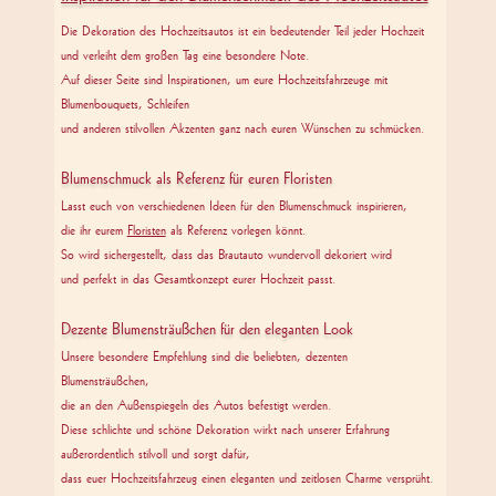
DIASHOW VIDEO
mit patcars-Hit
HOCHZEITSFAHRTEN
CHAUFFEURDIENSTE
in amerikanischen Klassikern
Patrick Schmitz
02161-2700 567
www.patcars.com
email:
klick
copyright
patcars Hochzeitsfahrten & Chauffeurdienste