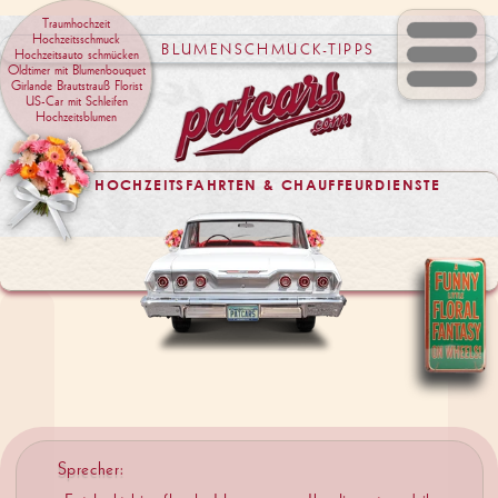
Traumhochzeit
Hochzeitsschmuck
BLUMENSCHMUCK-TIPPS
Hochzeitsauto schmücken
Menü
Oldtimer mit Blumenbouquet
Girlande Brautstrauß Florist
US-Car mit Schleifen
Hochzeitsblumen
HOCHZEITSFAHRTEN & CHAUFFEURDIENSTE
Sprecher:
„Entdeckt hier florale Ideen, wenn Ihr die automobilen
Schmuckstücke von patcars zusätzlich mit Blumen
dekorieren wollt …“
00:59