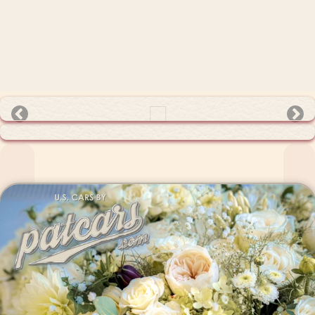
Blumenbinderei Troska, Willich
Inspiration für den Blumenschmuck des Hochzeitsautos
Die Dekoration des Hochzeitsautos ist ein bedeutender Teil jeder Hochzeit
und verleiht dem großen Tag eine besondere Note.
Auf dieser Seite sind Inspirationen, um eure Hochzeitsfahrzeuge mit
Blumenbouquets, Schleifen
und anderen stilvollen Akzenten ganz nach euren Wünschen zu schmücken.
Blumenschmuck als Referenz für euren Floristen
Lasst euch von verschiedenen Ideen für den Blumenschmuck inspirieren,
die ihr eurem
Floristen
als Referenz vorlegen könnt.
So wird sichergestellt, dass das Brautauto wundervoll dekoriert wird
und perfekt in das Gesamtkonzept eurer Hochzeit passt.
Dezente Blumensträußchen für den eleganten Look
Unsere besondere Empfehlung sind die beliebten, dezenten
Blumensträußchen,