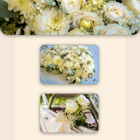
die an den Außenspiegeln des Autos befestigt werden.
Diese schlichte und schöne Dekoration wirkt nach unserer Erfahrung
außerordentlich stilvoll und sorgt dafür,
dass euer Hochzeitsfahrzeug einen eleganten und zeitlosen Charme versprüht.
Insgesamt lässt sich sagen, dass die richtige Wahl des Blumenschmucks gemäß
eures Geschmacks
eine wichtige Rolle zu spielen vermag, um das Hochzeitsauto in seiner besten
Form zu präsentieren.
Ganz gleich, ob ihr euch für bunte Blumenbouquets oder schlichte Akzente
entscheidet – mit der für Euch passenden Dekoration wird das Hochzeitsauto
zu einem noch schöneren Hingucker.
Klassische Eleganz auf vier Rädern einfach so wirken lassen
Unsere amerikanischen Klassiker strahlen auch ohne zusätzlichen Schmuck eine
zeitlose Eleganz aus.
Manchmal ist weniger tatsächlich mehr. Denn unsere Hochzeitsautos sind von
Natur aus wahre Schmuckstücke,
die mit ihrem einzigartigen Charme und Stil beeindrucken.
Lasst Euch von der schlichten Schönheit dieser Fahrzeuge verzaubern
und erlebt eine unvergessliche Fahrt an Eurem besonderen Tag in einem
fahrenden Schmuckstück.